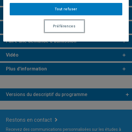
Tout refuser
e
e
Études de 2
et 3
cycles
Préférences
Remarques et règlements
Faire une demande d'admission
Vidéo
Plus d'information
Versions du descriptif du programme
Restons en contact
Recevez des communications personnalisées sur les études à