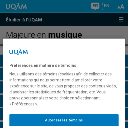
FR
EN
Étudier à l'UQAM
Majeure en
musique
Présentation du programme
Préférences en matière de témoins
Conditions d'admission
Nous utilisons des témoins (cookies) afin de collecter des
informations qui nous permettent d’améliorer votre
expérience sur le site, de vous proposer des contenus vidéo,
Cours à suivre et horaires
d’analyser les statistiques de fréquentation, etc. Vous
pouvez personnaliser votre choix en sélectionnant
Grille de cheminement
« Préférences ».
Particularités
Autoriser les témoins
Perspectives professionnelles