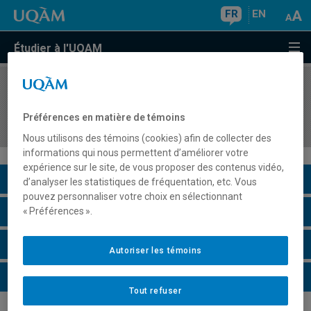
FR
EN
Étudier à l'UQAM
COURS
//
MUS8765
Pratique supervisée II en enseignement de la
Préférences en matière de témoins
musique au préscolaire et au primaire
Nous utilisons des témoins (cookies) afin de collecter des
informations qui nous permettent d’améliorer votre
expérience sur le site, de vous proposer des contenus vidéo,
Description du cours
d’analyser les statistiques de fréquentation, etc. Vous
pouvez personnaliser votre choix en sélectionnant
Horaire - Été 2026
« Préférences ».
Horaire - Automne 2026
Autoriser les témoins
Horaire - Hiver 2027
Tout refuser