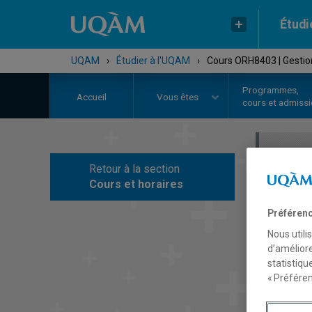
Étudi
UQAM
›
Étudier à l'UQAM
›
Cours ORH8403 | Gestion
Programmes,
Accueil
Vous êtes
cours et admiss
Retour à la section
C
Cours et horaires
Préférenc
Nous utili
d’améliore
statistiqu
« Préféren