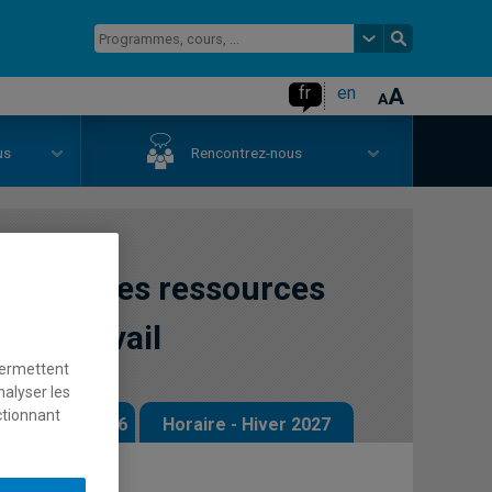
fr
en
us
Rencontrez-nous
égique des ressources
 du travail
permettent
nalyser les
ctionnant
 - Automne 2026
Horaire - Hiver 2027