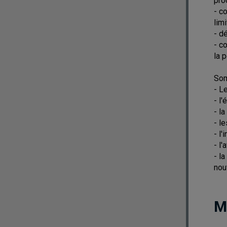
pro
- c
limi
- d
- c
la 
Som
- L
- l
- l
- l
- l'
- l'
- l
nou
M