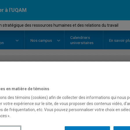
er à l'UQAM
 stratégique des ressources humaines et des relations du travail
Calendriers
Nos
campus
En savoir pl
ion
universitaires
OURS
//
ORH8403
-
Gestion strat
humaines et des relations
es en matière de témoins
sons des témoins (cookies) afin de collecter des informations qui nous 
r votre expérience sur le site, de vous proposer des contenus vidéo, d’a
es de fréquentation, etc. Vous pouvez personnaliser votre choix en séle
Description
Horaire - Été 2026
Horaire
ces ».