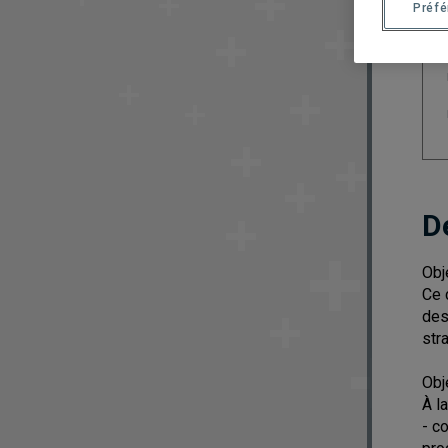
Préf
D
Obj
Ce 
des
str
Obj
À l
- c