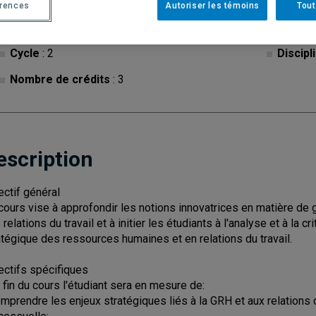
érences
Autoriser les témoins
Tout
Cycle
: 2
Discipl
Nombre de crédits
: 3
escription
ectif général
cours vise à approfondir les notions innovatrices en matière d
 relations du travail et à initier les étudiants à l'analyse et à la 
atégique des ressources humaines et en relations du travail.
ectifs spécifiques
a fin du cours l'étudiant sera en mesure de:
omprendre les enjeux stratégiques liés à la GRH et aux relations 