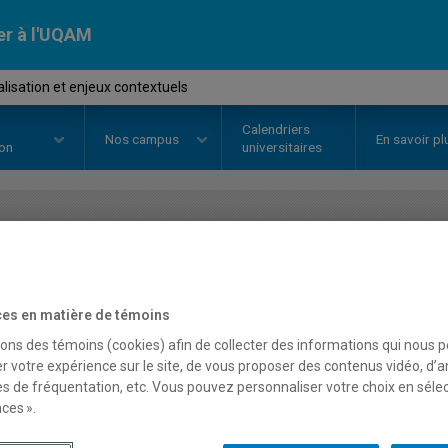
er à l'UQAM
isation et enjeux contextuels
Calendriers
Nos
campus
En savoir pl
ion
universitaires
OURS
//
ORH8404
-
Mondialisatio
es en matière de témoins
Description
Horaire - Été 2026
Horaire
sons des témoins (cookies) afin de collecter des informations qui nous 
r votre expérience sur le site, de vous proposer des contenus vidéo, d’a
es de fréquentation, etc. Vous pouvez personnaliser votre choix en séle
ces ».