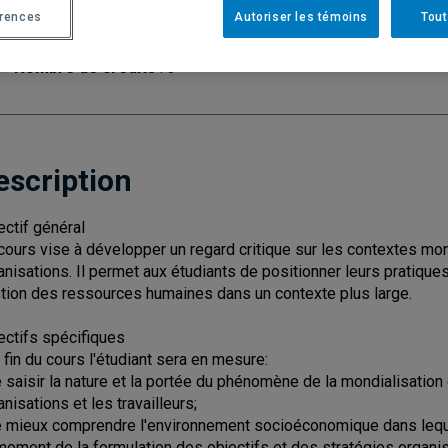
érences
Autoriser les témoins
Tout
Cycle
: 2
Discipl
Nombre de crédits
: 3
escription
ectif général
cours vise à développer un regard critique sur les contextes mo
anisations. Il permet aux étudiants de positionner leurs pratique
tion des ressources humaines dans un contexte plus large.
ectifs spécifiques
a fin du cours l'étudiant sera en mesure:
e saisir la nature et la portée du phénomène de la mondialisation 
anisations et les travailleurs;
e mieux comprendre l'environnement socioéconomique dans lequel
moment de la formulation des objectifs et des stratégies organi