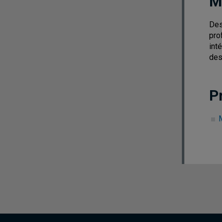
M
Des
pro
int
des
P