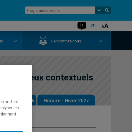
fr
en
us
Rencontrez-nous
n et enjeux contextuels
 - Automne 2026
Horaire - Hiver 2027
permettent
nalyser les
ctionnant