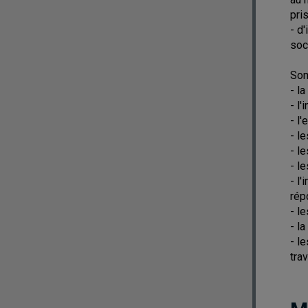
pri
- d
soc
Som
- l
- l
- l'
- l
- l
- l
- l
rép
- l
- la
- l
tra