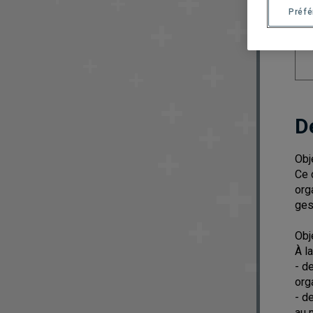
Préf
D
Obj
Ce 
org
ges
Obj
À l
- d
org
- d
au 