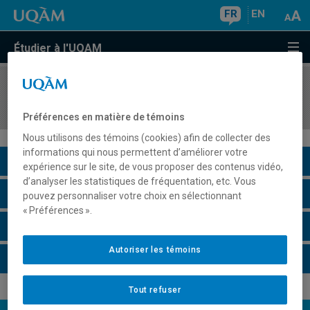
FR
EN
Étudier à l'UQAM
COURS
//
ORH8410
Gestion de la dimension éthique en organisation
Préférences en matière de témoins
Nous utilisons des témoins (cookies) afin de collecter des
informations qui nous permettent d’améliorer votre
Description du cours
expérience sur le site, de vous proposer des contenus vidéo,
d’analyser les statistiques de fréquentation, etc. Vous
Horaire - Été 2026
pouvez personnaliser votre choix en sélectionnant
« Préférences ».
Horaire - Automne 2026
Autoriser les témoins
Horaire - Hiver 2027
Tout refuser