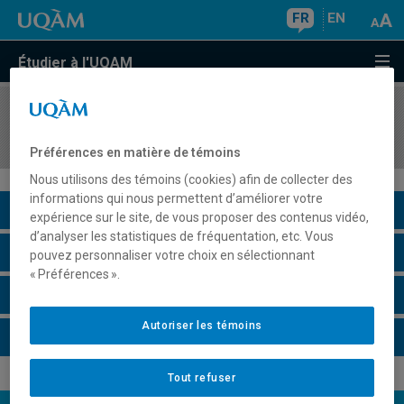
FR
EN
Étudier à l'UQAM
COURS
//
ORH8423
Modélisation et évaluation des interventions
Préférences en matière de témoins
Nous utilisons des témoins (cookies) afin de collecter des
informations qui nous permettent d’améliorer votre
Description du cours
expérience sur le site, de vous proposer des contenus vidéo,
d’analyser les statistiques de fréquentation, etc. Vous
Horaire - Été 2026
pouvez personnaliser votre choix en sélectionnant
« Préférences ».
Horaire - Automne 2026
Autoriser les témoins
Horaire - Hiver 2027
Tout refuser