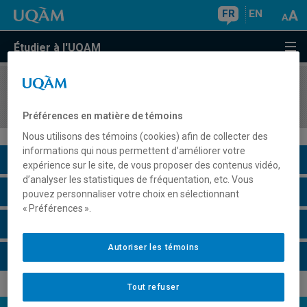
FR
EN
Étudier à l'UQAM
COURS
//
PHI1008
Introduction à la philosophie politique
Préférences en matière de témoins
Nous utilisons des témoins (cookies) afin de collecter des
informations qui nous permettent d’améliorer votre
Description du cours
expérience sur le site, de vous proposer des contenus vidéo,
d’analyser les statistiques de fréquentation, etc. Vous
Horaire - Été 2026
pouvez personnaliser votre choix en sélectionnant
« Préférences ».
Horaire - Automne 2026
Autoriser les témoins
Horaire - Hiver 2027
Tout refuser