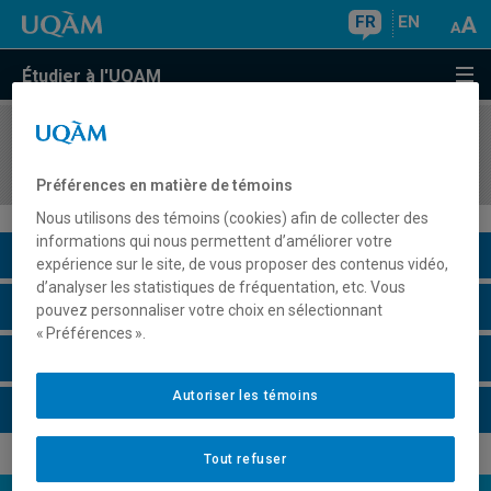
FR
EN
Étudier à l'UQAM
COURS
//
PHI2024
Théories de l'idéologie
Préférences en matière de témoins
Nous utilisons des témoins (cookies) afin de collecter des
informations qui nous permettent d’améliorer votre
Description du cours
expérience sur le site, de vous proposer des contenus vidéo,
d’analyser les statistiques de fréquentation, etc. Vous
Horaire - Été 2026
pouvez personnaliser votre choix en sélectionnant
« Préférences ».
Horaire - Automne 2026
Autoriser les témoins
Horaire - Hiver 2027
Tout refuser