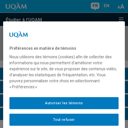
FR
EN
Étudier à l'UQAM
COURS
//
PHI8091
Philosophie des sciences humaines et des
Préférences en matière de témoins
sciences sociales
Nous utilisons des témoins (cookies) afin de collecter des
informations qui nous permettent d’améliorer votre
expérience sur le site, de vous proposer des contenus vidéo,
Description du cours
d’analyser les statistiques de fréquentation, etc. Vous
pouvez personnaliser votre choix en sélectionnant
Horaire - Été 2026
« Préférences ».
Horaire - Automne 2026
Autoriser les témoins
Horaire - Hiver 2027
Tout refuser