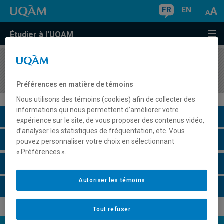
FR
EN
Étudier à l'UQAM
COURS
//
PHI8226
Activités de recherche en philosophie II
Préférences en matière de témoins
Nous utilisons des témoins (cookies) afin de collecter des
informations qui nous permettent d’améliorer votre
Description du cours
expérience sur le site, de vous proposer des contenus vidéo,
d’analyser les statistiques de fréquentation, etc. Vous
Horaire - Été 2026
pouvez personnaliser votre choix en sélectionnant
« Préférences ».
Horaire - Automne 2026
Autoriser les témoins
Horaire - Hiver 2027
Tout refuser