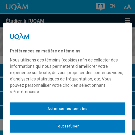
FR
EN
Étudier à l'UQAM
COURS
//
PHI8700
Séminaire de recherche I
Préférences en matière de témoins
Nous utilisons des témoins (cookies) afin de collecter des
informations qui nous permettent d’améliorer votre
Description du cours
expérience sur le site, de vous proposer des contenus vidéo,
d’analyser les statistiques de fréquentation, etc. Vous
Horaire - Été 2026
pouvez personnaliser votre choix en sélectionnant
« Préférences ».
Horaire - Automne 2026
Autoriser les témoins
Horaire - Hiver 2027
Tout refuser