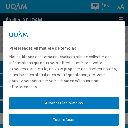
FR
EN
Étudier à l'UQAM
COURS
//
POL4260
Analyse politique du droit
Préférences en matière de témoins
Nous utilisons des témoins (cookies) afin de collecter des
informations qui nous permettent d’améliorer votre
Description du cours
expérience sur le site, de vous proposer des contenus vidéo,
d’analyser les statistiques de fréquentation, etc. Vous
Horaire - Été 2026
pouvez personnaliser votre choix en sélectionnant
« Préférences ».
Horaire - Automne 2026
Autoriser les témoins
Horaire - Hiver 2027
Tout refuser