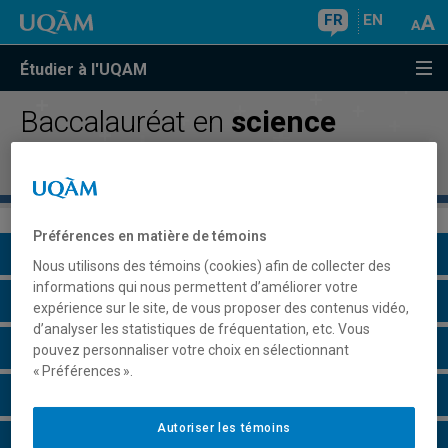
FR
EN
Étudier à l'UQAM
Baccalauréat en
science
politique
Préférences en matière de témoins
Présentation du programme
Nous utilisons des témoins (cookies) afin de collecter des
informations qui nous permettent d’améliorer votre
Conditions d'admission
expérience sur le site, de vous proposer des contenus vidéo,
d’analyser les statistiques de fréquentation, etc. Vous
Cours à suivre et horaires
pouvez personnaliser votre choix en sélectionnant
« Préférences ».
Grille de cheminement
Autoriser les témoins
Particularités