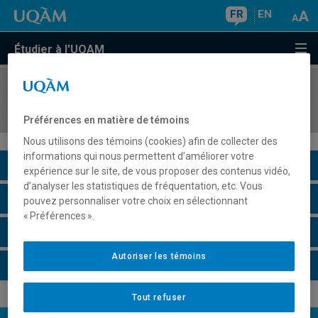
FR
EN
Étudier à l'UQAM
COURS
//
POL4350
Conflits politiques et médias
Préférences en matière de témoins
Nous utilisons des témoins (cookies) afin de collecter des
informations qui nous permettent d’améliorer votre
Description du cours
expérience sur le site, de vous proposer des contenus vidéo,
d’analyser les statistiques de fréquentation, etc. Vous
Horaire - Été 2026
pouvez personnaliser votre choix en sélectionnant
« Préférences ».
Horaire - Automne 2026
Autoriser les témoins
Horaire - Hiver 2027
Tout refuser