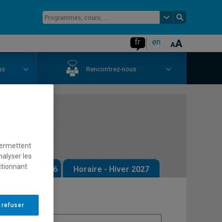
fr
en
us
Rencontrez-nous
litique
permettent
nalyser les
ctionnant
 - Automne 2026
Horaire - Hiver 2027
 refuser