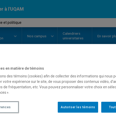
er à l'UQAM
e et politique
Calendriers
Nos
campus
En savoir pl
ion
universitaires
OURS
//
POL5480
-
Violence et po
es en matière de témoins
sons des témoins (cookies) afin de collecter des informations qui nous 
r votre expérience sur le site, de vous proposer des contenus vidéo, d’a
es de fréquentation, etc. Vous pouvez personnaliser votre choix en séle
Description
Horaire - Été 2026
Horaire
ces ».
érences
Autoriser les témoins
Tout