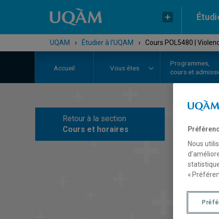
Étudi
UQAM
›
Étudier à l'UQAM
›
Cours POL5480 | Violenc
Programmes,
Accueil
Vous êtes
cours et admiss
Retour à la section
C
Cours et horaires
Préférenc
Nous utili
d’améliore
statistiqu
« Préféren
Préf