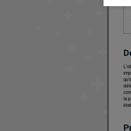
D
L'o
imp
qu'
dél
com
la 
éta
P