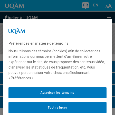
FR
EN
Étudier à l'UQAM
COURS
//
POL5731
Politiques et administrations publiques
Préférences en matière de témoins
comparées
Nous utilisons des témoins (cookies) afin de collecter des
informations qui nous permettent d’améliorer votre
expérience sur le site, de vous proposer des contenus vidéo,
Description du cours
d’analyser les statistiques de fréquentation, etc. Vous
pouvez personnaliser votre choix en sélectionnant
Horaire - Été 2026
« Préférences ».
Horaire - Automne 2026
Autoriser les témoins
Horaire - Hiver 2027
Tout refuser