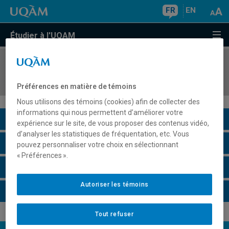
FR
EN
Étudier à l'UQAM
COURS
//
POL5832
Politiques sociales
Préférences en matière de témoins
Nous utilisons des témoins (cookies) afin de collecter des
informations qui nous permettent d’améliorer votre
Description du cours
expérience sur le site, de vous proposer des contenus vidéo,
d’analyser les statistiques de fréquentation, etc. Vous
Horaire - Été 2026
pouvez personnaliser votre choix en sélectionnant
« Préférences ».
Horaire - Automne 2026
Autoriser les témoins
Horaire - Hiver 2027
Tout refuser