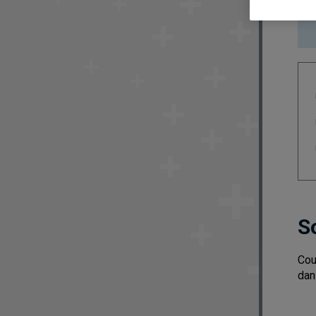
S
Cou
dan