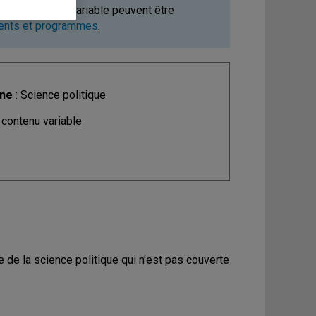
ours à contenu variable peuvent être
ments et programmes
.
ine
: Science politique
 contenu variable
 de la science politique qui n'est pas couverte