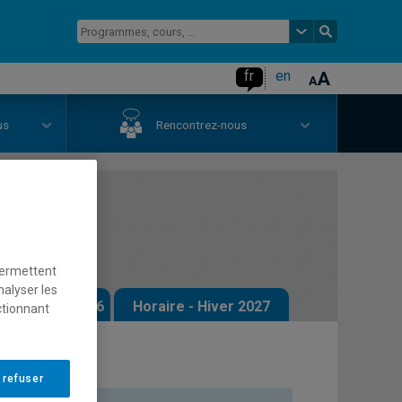
fr
en
us
Rencontrez-nous
ique
permettent
nalyser les
 - Automne 2026
Horaire - Hiver 2027
ctionnant
 refuser