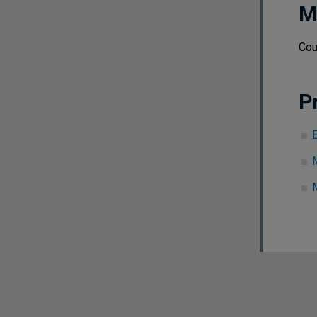
M
Cou
P