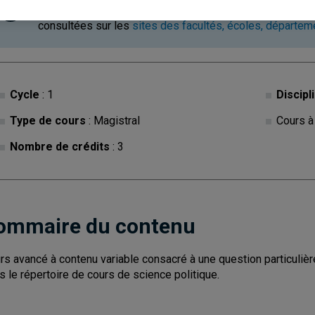
Ce cours est à contenu variable. Les descriptions des c
consultées sur les
sites des facultés, écoles, départe
Cycle
: 1
Discipl
Type de cours
: Magistral
Cours à
Nombre de crédits
: 3
ommaire du contenu
rs avancé à contenu variable consacré à une question particulière
s le répertoire de cours de science politique.