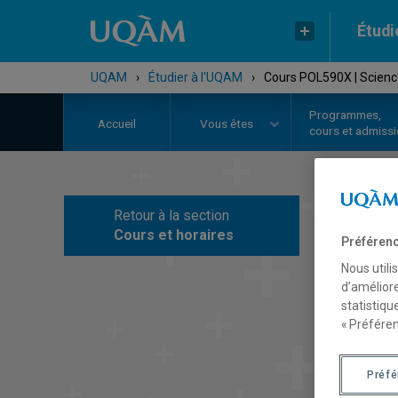
Étudi
UQAM
›
Étudier à l'UQAM
›
Cours POL590X | Science
Programmes,
Accueil
Vous êtes
cours et admiss
Retour à la section
C
Cours et horaires
Préférenc
Nous utili
d’améliore
statistiqu
« Préféren
Préf