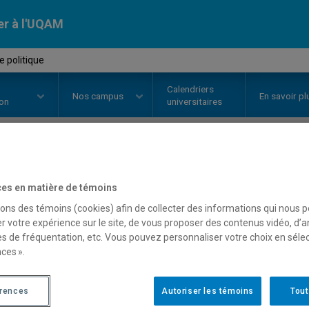
er à l'UQAM
 politique
Calendriers
Nos
campus
En savoir pl
ion
universitaires
OURS
//
POL590X
-
Science polit
es en matière de témoins
sons des témoins (cookies) afin de collecter des informations qui nous 
r votre expérience sur le site, de vous proposer des contenus vidéo, d’a
Description
Horaire - Été 2026
Horaire
es de fréquentation, etc. Vous pouvez personnaliser votre choix en séle
ces ».
érences
Autoriser les témoins
Tout