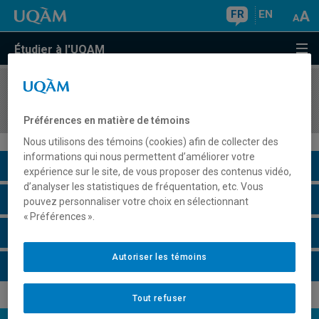
FR
EN
Étudier à l'UQAM
COURS
//
POL6020
Politique sociale de la vieillesse
Préférences en matière de témoins
Nous utilisons des témoins (cookies) afin de collecter des
informations qui nous permettent d’améliorer votre
Description du cours
expérience sur le site, de vous proposer des contenus vidéo,
d’analyser les statistiques de fréquentation, etc. Vous
Horaire - Été 2026
pouvez personnaliser votre choix en sélectionnant
« Préférences ».
Horaire - Automne 2026
Autoriser les témoins
Horaire - Hiver 2027
Tout refuser