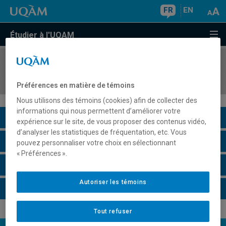
FR
EN
Étudier à l'UQAM
COURS
//
POL8812
Stage de travail et de formation
Préférences en matière de témoins
Nous utilisons des témoins (cookies) afin de collecter des
informations qui nous permettent d’améliorer votre
Description du cours
expérience sur le site, de vous proposer des contenus vidéo,
d’analyser les statistiques de fréquentation, etc. Vous
Horaire - Été 2026
pouvez personnaliser votre choix en sélectionnant
« Préférences ».
Horaire - Automne 2026
Autoriser les témoins
Horaire - Hiver 2027
Tout refuser