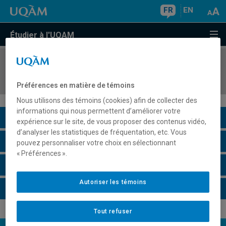
FR
EN
Étudier à l'UQAM
COURS
//
POM4002
Travail de recherche approfondi
Préférences en matière de témoins
Nous utilisons des témoins (cookies) afin de collecter des
informations qui nous permettent d’améliorer votre
Description du cours
expérience sur le site, de vous proposer des contenus vidéo,
d’analyser les statistiques de fréquentation, etc. Vous
Horaire - Été 2026
pouvez personnaliser votre choix en sélectionnant
« Préférences ».
Horaire - Automne 2026
Autoriser les témoins
Horaire - Hiver 2027
Tout refuser