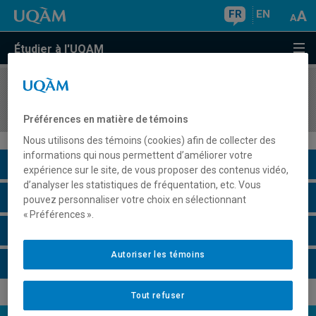
FR
EN
Étudier à l'UQAM
COURS
//
REL752X
Religion et culture
Préférences en matière de témoins
Nous utilisons des témoins (cookies) afin de collecter des
informations qui nous permettent d’améliorer votre
Description du cours
expérience sur le site, de vous proposer des contenus vidéo,
d’analyser les statistiques de fréquentation, etc. Vous
Horaire - Été 2026
pouvez personnaliser votre choix en sélectionnant
« Préférences ».
Horaire - Automne 2026
Autoriser les témoins
Horaire - Hiver 2027
Tout refuser