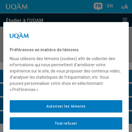
FR
EN
Étudier à l'UQAM
COURS
//
REL7601
Concepts et problématiques en sciences des
Préférences en matière de témoins
religions
Nous utilisons des témoins (cookies) afin de collecter des
informations qui nous permettent d’améliorer votre
expérience sur le site, de vous proposer des contenus vidéo,
Description du cours
d’analyser les statistiques de fréquentation, etc. Vous
pouvez personnaliser votre choix en sélectionnant
Horaire - Été 2026
« Préférences ».
Horaire - Automne 2026
Autoriser les témoins
Horaire - Hiver 2027
Tout refuser