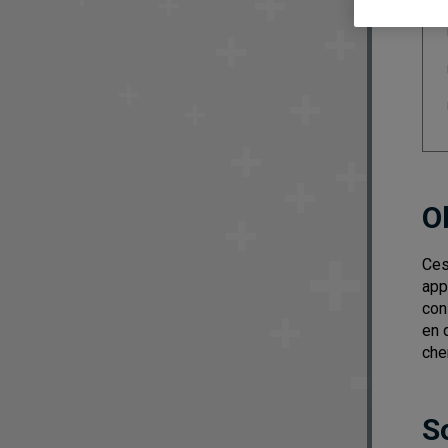
O
Ces
app
con
en 
che
S