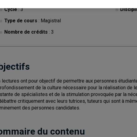
Cycle
: 3
Discipl
Type de cours
: Magistral
Nombre de crédits
: 3
bjectifs
 lectures ont pour objectif de permettre aux personnes étudiant
rofondissement de la culture nécessaire pour la réalisation de le
stante de spécialistes et de la stimulation provoquée par la néce
débattre critiquement avec leurs tutrices, tuteurs qui sont à mêm
minement des personnes candidates.
ommaire du contenu