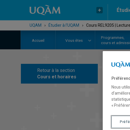
Étudi
UQAM
›
Étudier à l'UQAM
›
Cours REL9205 | Lecture
Programmes,
Accueil
Vous êtes
cours et admiss
Retour à la section
C
Cours et horaires
Préférenc
Nous utili
d’améliore
statistiqu
« Préféren
Préf