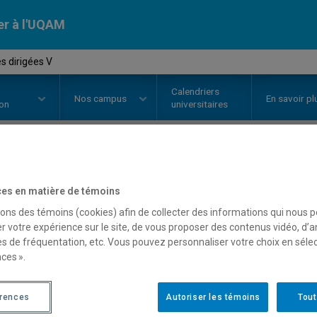
er à l'UQAM
s dirigées V
Calendriers
Nos
campus
En savoir pl
ion
universitaires
OURS
//
REL9205
-
Lectures dirig
es en matière de témoins
sons des témoins (cookies) afin de collecter des informations qui nous 
r votre expérience sur le site, de vous proposer des contenus vidéo, d’a
Description
Horaire - Été 2026
Horaire
es de fréquentation, etc. Vous pouvez personnaliser votre choix en séle
ces ».
érences
Autoriser les témoins
Tout