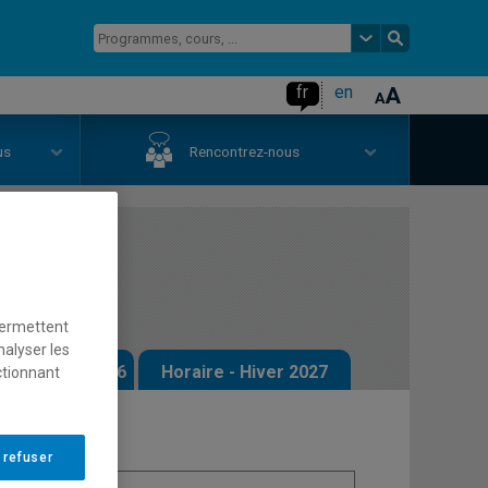
fr
en
us
Rencontrez-nous
ées V
permettent
nalyser les
 - Automne 2026
Horaire - Hiver 2027
ctionnant
 refuser