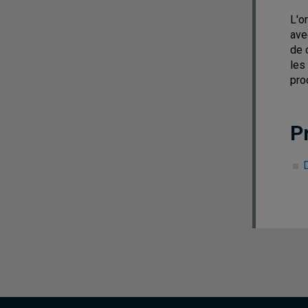
L'o
ave
de 
les
pro
P