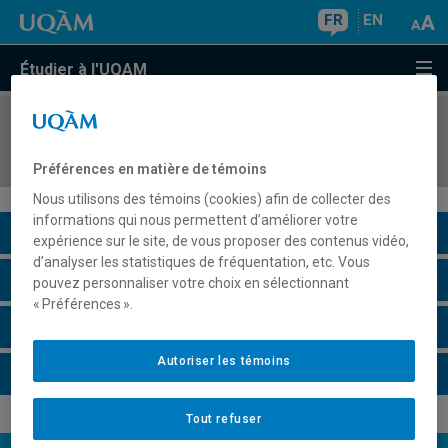
FR
EN
Étudier à l'UQAM
COURS
//
SAC1300
Politiques et développement culturels
Préférences en matière de témoins
Nous utilisons des témoins (cookies) afin de collecter des
informations qui nous permettent d’améliorer votre
Description du cours
expérience sur le site, de vous proposer des contenus vidéo,
d’analyser les statistiques de fréquentation, etc. Vous
Horaire - Été 2026
pouvez personnaliser votre choix en sélectionnant
« Préférences ».
Horaire - Automne 2026
Autoriser les témoins
Horaire - Hiver 2027
Tout refuser