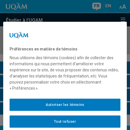
FR
EN
Étudier à l'UQAM
COURS
//
SAC4120
Loisirs et société
Préférences en matière de témoins
Nous utilisons des témoins (cookies) afin de collecter des
informations qui nous permettent d’améliorer votre
Description du cours
expérience sur le site, de vous proposer des contenus vidéo,
d’analyser les statistiques de fréquentation, etc. Vous
Horaire - Été 2026
pouvez personnaliser votre choix en sélectionnant
« Préférences ».
Horaire - Automne 2026
Autoriser les témoins
Horaire - Hiver 2027
Tout refuser