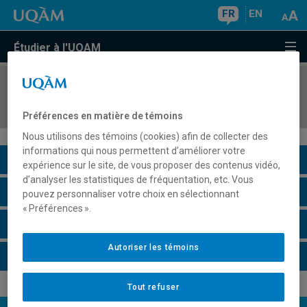
FR
EN
Étudier à l'UQAM
COURS
//
SCT5330
Géotechnique
Préférences en matière de témoins
Nous utilisons des témoins (cookies) afin de collecter des
informations qui nous permettent d’améliorer votre
Description du cours
expérience sur le site, de vous proposer des contenus vidéo,
d’analyser les statistiques de fréquentation, etc. Vous
Horaire - Été 2026
pouvez personnaliser votre choix en sélectionnant
« Préférences ».
Horaire - Automne 2026
Autoriser les témoins
Horaire - Hiver 2027
Tout refuser