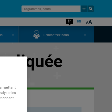
fr
en
us
Rencontrez-nous
ppliquée
permettent
nalyser les
ctionnant