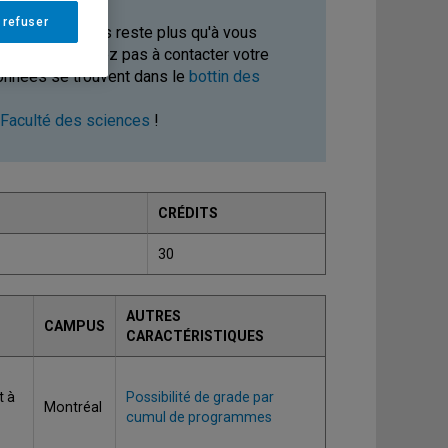
 refuser
mme? Il ne vous reste plus qu'à vous
 cours, n'hésitez pas à contacter votre
données se trouvent dans le
bottin des
Faculté des sciences
!
CRÉDITS
30
AUTRES
CAMPUS
CARACTÉRISTIQUES
t à
Possibilité de grade par
Montréal
cumul de programmes