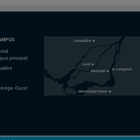
AMPUS
réal
pus principal)
udière
l
érégie-Ouest