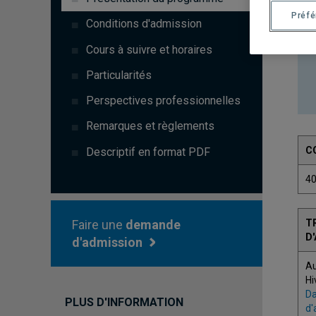
Préf
Conditions d'admission
Cours à suivre et horaires
Particularités
Perspectives professionnelles
Remarques et règlements
C
Descriptif en format PDF
4
Faire une
demande
T
D
d'admission
A
Hi
Da
PLUS D'INFORMATION
d'