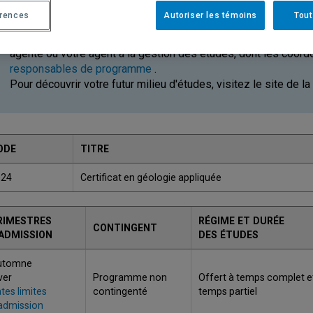
Inscription des personnes admises à l'automne 2026
érences
Autoriser les témoins
Tout
Vous avez reçu une offre d'admission positive pour ce progra
inscrire! Si vous avez des questions concernant votre choix de
agente ou votre agent à la gestion des études, dont les coor
responsables de programme
.
Pour découvrir votre futur milieu d'études, visitez le site de la
ODE
TITRE
024
Certificat en géologie appliquée
RIMESTRES
RÉGIME ET DURÉE
CONTINGENT
'ADMISSION
DES ÉTUDES
utomne
ver
Programme non
Offert à temps complet e
tes limites
contingenté
temps partiel
admission