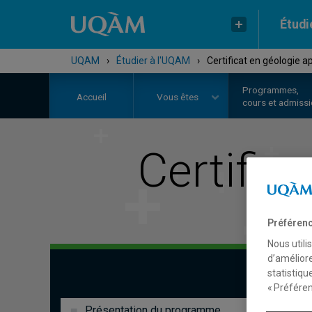
Étudi
UQAM
›
Étudier à l'UQAM
›
Certificat en géologie a
Programmes,
Accueil
Vous êtes
cours et admiss
Certific
Préférenc
Nous utili
d’améliore
statistiqu
« Préféren
Présentation du programme