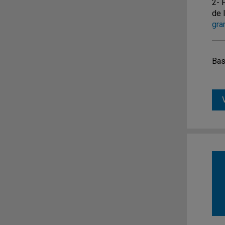
2- 
de 
gra
Bas