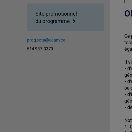
O
Site promotionnel
du programme
Ce 
prog.scta@uqam.ca
tec
éga
514 987-3370
Il 
- d
géo
- d
ou d
- d
géo
- d
Not
1- 