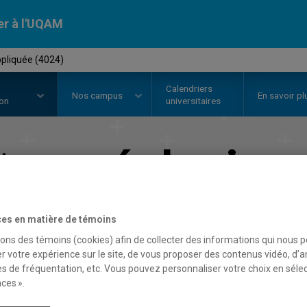
er à l'UQAM
ppliquée (4024)
Calendriers
Nos
campus
En savoir pl
ion
universitaires
at en
géologie a
Faculté des sciences
es en matière de témoins
sons des témoins (cookies) afin de collecter des informations qui nous 
r votre expérience sur le site, de vous proposer des contenus vidéo, d’a
es de fréquentation, etc. Vous pouvez personnaliser votre choix en séle
ces ».