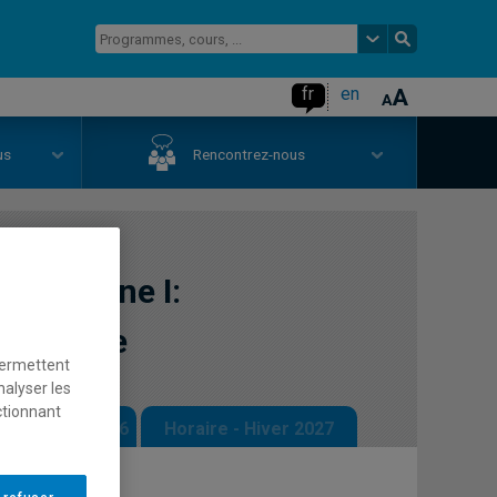
fr
en
us
Rencontrez-nous
atsunienne I:
gmatisme
permettent
nalyser les
ctionnant
 - Automne 2026
Horaire - Hiver 2027