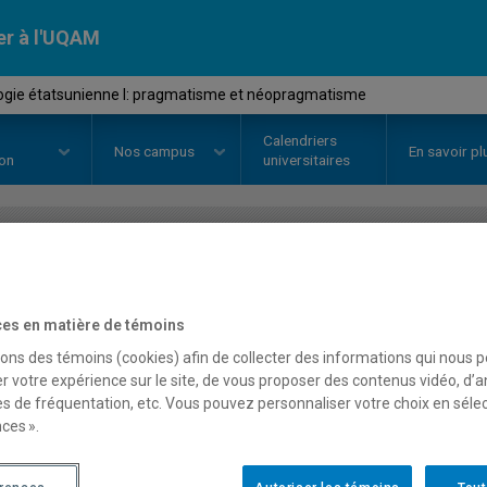
er à l'UQAM
ogie étatsunienne I: pragmatisme et néopragmatisme
Calendriers
Nos
campus
En savoir pl
ion
universitaires
OURS
//
SOC2245
-
Sociologie ét
pragmatisme et néopra
es en matière de témoins
sons des témoins (cookies) afin de collecter des informations qui nous 
r votre expérience sur le site, de vous proposer des contenus vidéo, d’a
es de fréquentation, etc. Vous pouvez personnaliser votre choix en séle
Description
Horaire - Été 2026
Horaire
ces ».