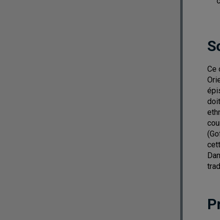
c
S
Ce 
Ori
épi
doi
eth
cou
(Go
cet
Dan
tra
P