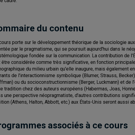
e cadre.
ommaire du contenu
cours porte sur le développement théorique de la sociologie aux 
entée par le pragmatisme, qui se poursuit aujourd'hui dans le n
stémologique fondée sur la communication. La contribution de l'Éc
t être considérée comme très significative, en fonction principale
nographique du milieu urbain qu'elle inaugure, mais également en
rants de l'interactionnisme symbolique (Blumer, Strauss, Becker)
ffman) ou du socioconstructionnisme (Berger, Luckmann) et de l'
te tradition chez des auteurs européens (Habermas, Joas, Honne
s une perspective néopragmatiste, d'autres contributions signifi
dition (Athens, Halton, Abbott, etc.) aux États-Unis seront aussi a
rogrammes associés à ce cours