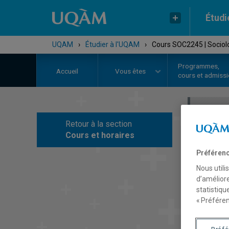
Étudi
UQAM
›
Étudier à l'UQAM
›
Cours SOC2245 | Sociol
Programmes,
Accueil
Vous êtes
cours et admiss
Retour à la section
C
Cours et horaires
Préférenc
Nous utili
d’améliore
statistiqu
« Préféren