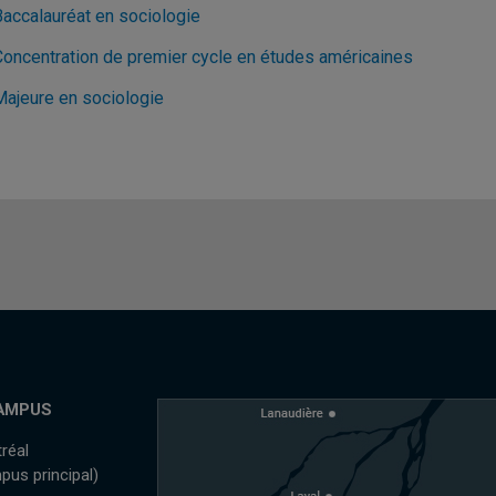
Baccalauréat en sociologie
Concentration de premier cycle en études américaines
Majeure en sociologie
AMPUS
réal
pus principal)