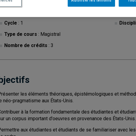
érences
Autoriser les témoins
Tout
Cycle
: 1
Discipl
Type de cours
: Magistral
Nombre de crédits
: 3
bjectifs
Présenter les éléments théoriques, épistémologiques et métho
le néo-pragmatisme aux États-Unis.
ontribuer à la formation fondamentale des étudiantes et étudiant
sur un corpus important d'oeuvres en provenance des États-Unis.
Permettre aux étudiantes et étudiants de se familiariser avec le