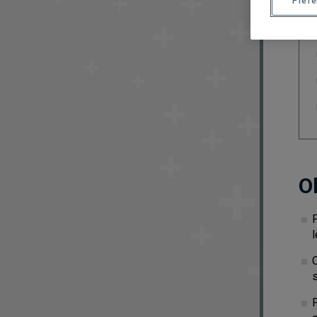
Préf
O
C