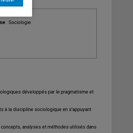
 refuser
ine
: Sociologie
dologiques développés par le pragmatisme et
s à la discipline sociologique en s'appuyant
s concepts, analyses et méthodes utilisés dans