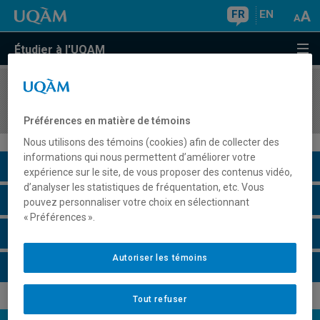
FR
EN
Étudier à l'UQAM
COURS
//
SOC9003
Théories et débats 3
Préférences en matière de témoins
Nous utilisons des témoins (cookies) afin de collecter des
informations qui nous permettent d’améliorer votre
Description du cours
expérience sur le site, de vous proposer des contenus vidéo,
d’analyser les statistiques de fréquentation, etc. Vous
Horaire - Été 2026
pouvez personnaliser votre choix en sélectionnant
« Préférences ».
Horaire - Automne 2026
Autoriser les témoins
Horaire - Hiver 2027
Tout refuser