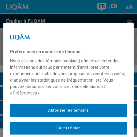
FR
EN
Étudier à l'UQAM
COURS
//
TRS6001
Formation pratique III : Intervention avec des
Préférences en matière de témoins
individus, familles, proches ou groupes
Nous utilisons des témoins (cookies) afin de collecter des
informations qui nous permettent d’améliorer votre
expérience sur le site, de vous proposer des contenus vidéo,
Description du cours
d’analyser les statistiques de fréquentation, etc. Vous
pouvez personnaliser votre choix en sélectionnant
Horaire - Été 2026
« Préférences ».
Horaire - Automne 2026
Autoriser les témoins
Horaire - Hiver 2027
Tout refuser