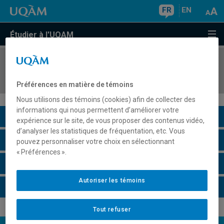
FR
EN
Étudier à l'UQAM
COURS
//
TRS8316
Enjeux interculturels, oppressions et résistances
Préférences en matière de témoins
Nous utilisons des témoins (cookies) afin de collecter des
informations qui nous permettent d’améliorer votre
Description du cours
expérience sur le site, de vous proposer des contenus vidéo,
d’analyser les statistiques de fréquentation, etc. Vous
Horaire - Été 2026
pouvez personnaliser votre choix en sélectionnant
« Préférences ».
Horaire - Automne 2026
Autoriser les témoins
Horaire - Hiver 2027
Tout refuser