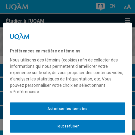
FR
EN
Étudier à l'UQAM
COURS
//
esp2300
Communication orale et tourisme
Préférences en matière de témoins
Nous utilisons des témoins (cookies) afin de collecter des
informations qui nous permettent d’améliorer votre
Description du cours
expérience sur le site, de vous proposer des contenus vidéo,
d’analyser les statistiques de fréquentation, etc. Vous
Horaire - Été 2026
pouvez personnaliser votre choix en sélectionnant
« Préférences ».
Horaire - Automne 2026
Autoriser les témoins
Horaire - Hiver 2027
Tout refuser