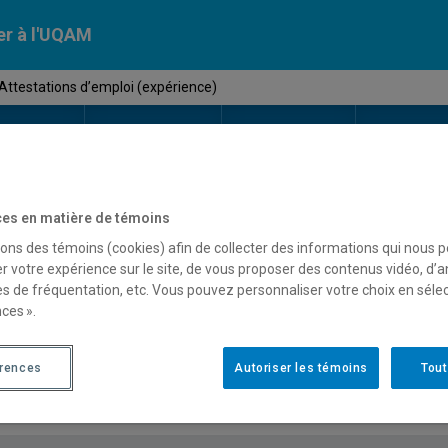
er à l'UQAM
Attestations d’emploi (expérience)
Calendriers
Nos
campus
En savoir pl
ion
universitaires
es en matière de témoins
sons des témoins (cookies) afin de collecter des informations qui nous 
uestions fréquentes - Attest
r votre expérience sur le site, de vous proposer des contenus vidéo, d’a
es de fréquentation, etc. Vous pouvez personnaliser votre choix en séle
expérience)
ces ».
érences
Autoriser les témoins
Tout
Doit-on toujours fournir des attestations d'emplois?