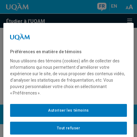
FR
EN
Étudier à l'UQAM
Pourquoi ne puis-je obtenir mes codes d'accès à
la maison?
Préférences en matière de témoins
Nous utilisons des témoins (cookies) afin de collecter des
Où puis-je obtenir mon code d'accès?
informations qui nous permettent d’améliorer votre
expérience sur le site, de vous proposer des contenus vidéo,
d’analyser les statistiques de fréquentation, etc. Vous
Comment avoir accès au logiciel RÉSULTATS?
pouvez personnaliser votre choix en sélectionnant
« Préférences ».
UQAM
Autoriser les témoins
Nous joindre
Tout refuser