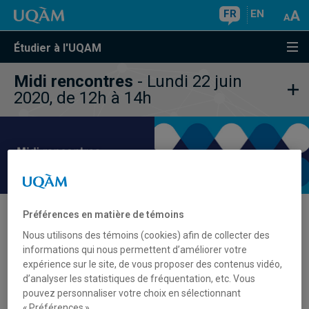
FR
EN
Étudier à l'UQAM
Midi rencontres
- Lundi 22 juin
2020, de 12h à 14h
Préférences en matière de témoins
Nous utilisons des témoins (cookies) afin de collecter des
S'inscrire
informations qui nous permettent d’améliorer votre
expérience sur le site, de vous proposer des contenus vidéo,
d’analyser les statistiques de fréquentation, etc. Vous
pouvez personnaliser votre choix en sélectionnant
Venez échanger avec des professeurs, des étudiants et
« Préférences ».