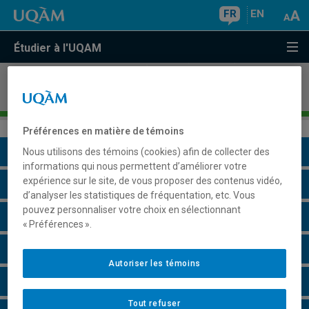
FR
EN
Étudier à l'UQAM
Programme court de deuxième cycle en
environnements nourriciers
Préférences en matière de témoins
Présentation du programme
Nous utilisons des témoins (cookies) afin de collecter des
informations qui nous permettent d’améliorer votre
expérience sur le site, de vous proposer des contenus vidéo,
Conditions d'admission
d’analyser les statistiques de fréquentation, etc. Vous
pouvez personnaliser votre choix en sélectionnant
Cours à suivre et horaires
« Préférences ».
Particularités
Autoriser les témoins
Remarques et règlements
Tout refuser