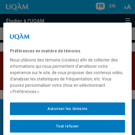
FR
EN
Étudier à l'UQAM
Aucun résultat
Préférences en matière de témoins
Nous utilisons des témoins (cookies) afin de collecter des
Les bases de données institutionnelles sont
informations qui nous permettent d’améliorer votre
indisponibles pour le moment. Veuillez réessayer plus
expérience sur le site, de vous proposer des contenus vidéo,
tard.
d’analyser les statistiques de fréquentation, etc. Vous
Retour
pouvez personnaliser votre choix en sélectionnant
« Préférences ».
Restons en contact
Autoriser les témoins
Recevez des communications personnalisées sur les études à
l'UQAM.
Tout refuser