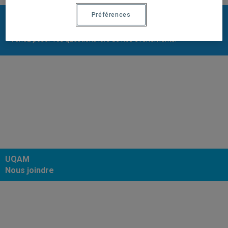
Préférences
Rencontrez-nous
Venez poser vos questions lors de nos événements.
UQAM
Nous joindre