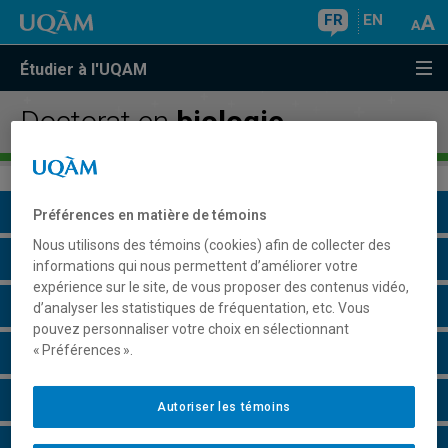
FR
EN
Étudier à l'UQAM
Doctorat en
biologie
Présentation du programme
Préférences en matière de témoins
Nous utilisons des témoins (cookies) afin de collecter des
Conditions d'admission
informations qui nous permettent d’améliorer votre
expérience sur le site, de vous proposer des contenus vidéo,
Cours à suivre et horaires
d’analyser les statistiques de fréquentation, etc. Vous
pouvez personnaliser votre choix en sélectionnant
« Préférences ».
Particularités
Perspectives professionnelles
Autoriser les témoins
Champs de recherche