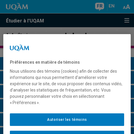
FR
EN
Étudier à l'UQAM
Maîtrise en
sociologie
Préférences en matière de témoins
Présentation du programme
Nous utilisons des témoins (cookies) afin de collecter des
Conditions d'admission
informations qui nous permettent d’améliorer votre
expérience sur le site, de vous proposer des contenus vidéo,
d’analyser les statistiques de fréquentation, etc. Vous
Cours à suivre et horaires
pouvez personnaliser votre choix en sélectionnant
« Préférences ».
Grille de cheminement
Particularités
Autoriser les témoins
Perspectives professionnelles