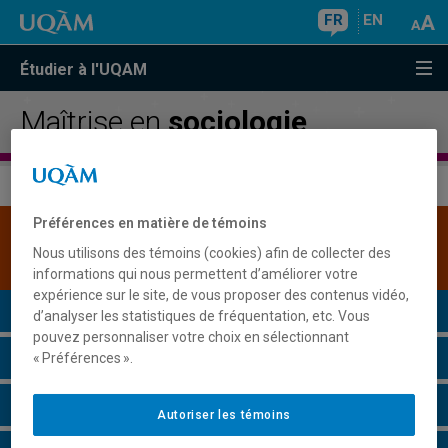
FR
EN
Étudier à l'UQAM
Maîtrise en
sociologie
Préférences en matière de témoins
Une version plus récente de ce programme est
Nous utilisons des témoins (cookies) afin de collecter des
disponible.
Cliquez ici pour la consulter
.
informations qui nous permettent d’améliorer votre
expérience sur le site, de vous proposer des contenus vidéo,
Présentation du programme
d’analyser les statistiques de fréquentation, etc. Vous
pouvez personnaliser votre choix en sélectionnant
Conditions d'admission
« Préférences ».
Cours à suivre et horaires
Autoriser les témoins