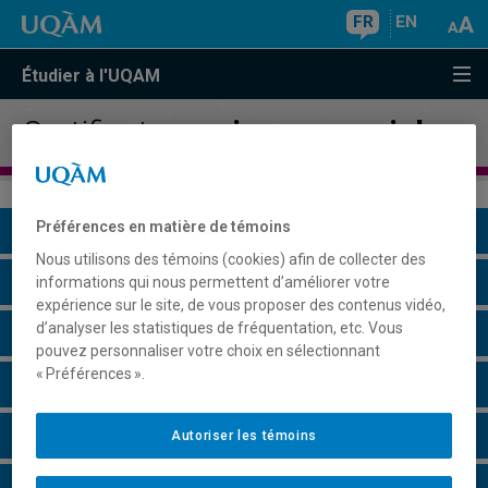
FR
EN
Étudier à l'UQAM
Certificat en
sciences sociales
Préférences en matière de témoins
Présentation du programme
Nous utilisons des témoins (cookies) afin de collecter des
Conditions d'admission
informations qui nous permettent d’améliorer votre
expérience sur le site, de vous proposer des contenus vidéo,
d’analyser les statistiques de fréquentation, etc. Vous
Cours à suivre et horaires
pouvez personnaliser votre choix en sélectionnant
« Préférences ».
Grille de cheminement
Particularités
Autoriser les témoins
Remarques et règlements