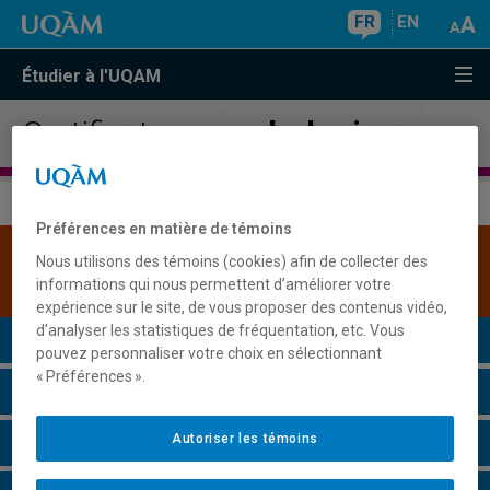
FR
EN
Étudier à l'UQAM
Certificat en
psychologie
Préférences en matière de témoins
Une version plus récente de ce programme est
Nous utilisons des témoins (cookies) afin de collecter des
disponible.
Cliquez ici pour la consulter
.
informations qui nous permettent d’améliorer votre
expérience sur le site, de vous proposer des contenus vidéo,
d’analyser les statistiques de fréquentation, etc. Vous
Présentation du programme
pouvez personnaliser votre choix en sélectionnant
« Préférences ».
Conditions d'admission
Autoriser les témoins
Cours à suivre et horaires