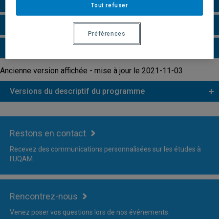
Particularités
Tout refuser
Faire une demande d'admission
Préférences
Plus d'information
Ancienne version affichée - mise à jour le 2021-11-03
Versions du descriptif du programme
Restons en contact
Recevez des communications personnalisées sur les études à
l'UQAM.
Rencontrez-nous
Venez poser vos questions lors de nos événements.