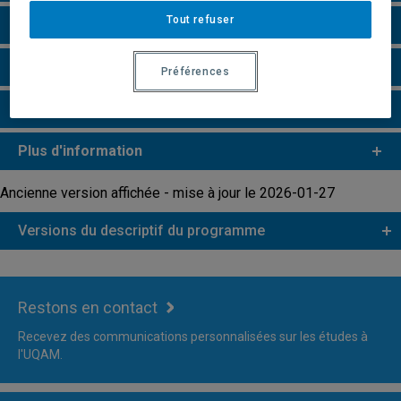
Tout refuser
Grille de cheminement
Remarques et règlements
Préférences
Faire une demande d'admission
Plus d'information
Ancienne version affichée - mise à jour le 2026-01-27
Versions du descriptif du programme
Restons en contact
Recevez des communications personnalisées sur les études à
l'UQAM.