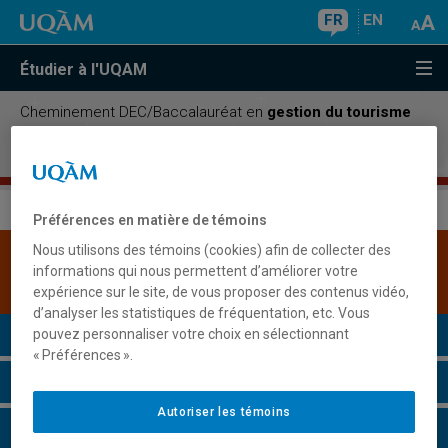
FR
EN
Étudier à l'UQAM
Cheminement DEC/Baccalauréat en
gestion du tourisme
et de l'hôtellerie, concentration gestion des
organisations et des destinations touristiques
Préférences en matière de témoins
Nous utilisons des témoins (cookies) afin de collecter des
Une version plus récente de ce programme est
informations qui nous permettent d’améliorer votre
disponible.
Cliquez ici pour la consulter
.
expérience sur le site, de vous proposer des contenus vidéo,
d’analyser les statistiques de fréquentation, etc. Vous
Présentation du programme
pouvez personnaliser votre choix en sélectionnant
« Préférences ».
Conditions d'admission
Autoriser les témoins
Cours à suivre et horaires