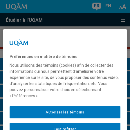
FR
EN
Étudier à l'UQAM
Microprogramme de premier cycle en
acquisition
et gestion de talents
Préférences en matière de témoins
Présentation du programme
Nous utilisons des témoins (cookies) afin de collecter des
informations qui nous permettent d’améliorer votre
Conditions d'admission
expérience sur le site, de vous proposer des contenus vidéo,
d’analyser les statistiques de fréquentation, etc. Vous
pouvez personnaliser votre choix en sélectionnant
Cours à suivre et horaires
« Préférences ».
Grille de cheminement
Autoriser les témoins
Faire une demande d'admission
Tout refuser