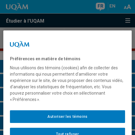
FR
EN
Étudier à l'UQAM
Microprogramme de premier cycle en
changement
et développement organisationnel
Préférences en matière de témoins
Présentation du programme
Nous utilisons des témoins (cookies) afin de collecter des
informations qui nous permettent d’améliorer votre
Conditions d'admission
expérience sur le site, de vous proposer des contenus vidéo,
d’analyser les statistiques de fréquentation, etc. Vous
pouvez personnaliser votre choix en sélectionnant
Cours à suivre et horaires
« Préférences ».
Grille de cheminement
Autoriser les témoins
Faire une demande d'admission
Tout refuser