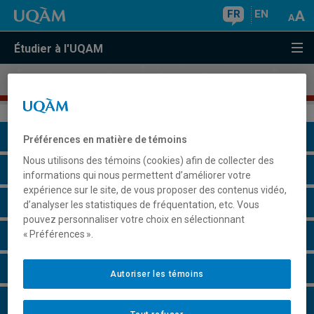
FR
EN
Étudier à l'UQAM
Microprogramme de deuxième cycle en
fintech
Présentation du programme
Préférences en matière de témoins
Nous utilisons des témoins (cookies) afin de collecter des
Conditions d'admission
informations qui nous permettent d’améliorer votre
expérience sur le site, de vous proposer des contenus vidéo,
Cours à suivre et horaires
d’analyser les statistiques de fréquentation, etc. Vous
pouvez personnaliser votre choix en sélectionnant
« Préférences ».
Grille de cheminement
Remarques et règlements
Autoriser les témoins
Faire une demande d'admission