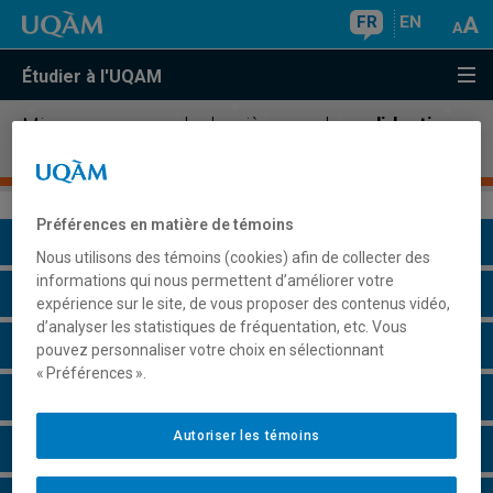
FR
EN
Étudier à l'UQAM
Microprogramme de deuxième cycle en
didactique
des langues
Préférences en matière de témoins
Présentation du programme
Nous utilisons des témoins (cookies) afin de collecter des
informations qui nous permettent d’améliorer votre
Conditions d'admission
expérience sur le site, de vous proposer des contenus vidéo,
d’analyser les statistiques de fréquentation, etc. Vous
Cours à suivre et horaires
pouvez personnaliser votre choix en sélectionnant
« Préférences ».
Particularités
Autoriser les témoins
Champs de recherche