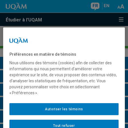
FR
EN
Étudier à l'UQAM
Microprogramme de deuxième cycle de
perfectionnement en
ostéopathie
Préférences en matière de témoins
Présentation du programme
Nous utilisons des témoins (cookies) afin de collecter des
informations qui nous permettent d’améliorer votre
expérience sur le site, de vous proposer des contenus vidéo,
Conditions d'admission
d’analyser les statistiques de fréquentation, etc. Vous
pouvez personnaliser votre choix en sélectionnant
Cours à suivre et horaires
« Préférences ».
Grille de cheminement
Autoriser les témoins
Remarques et règlements
Tout refuser