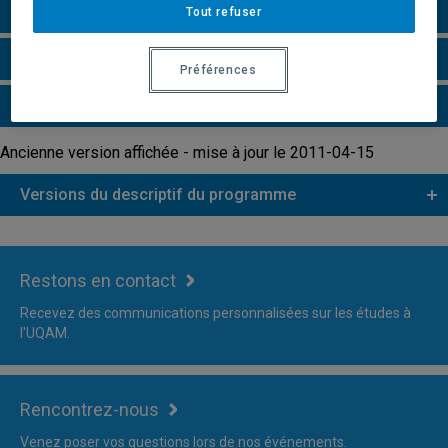
Remarques et règlements
Tout refuser
Faire une demande d'admission
Préférences
Plus d'information
Ancienne version affichée - mise à jour le 2011-04-15
Versions du descriptif du programme
Restons en contact
Recevez des communications personnalisées sur les études à
l'UQAM.
Rencontrez-nous
Venez poser vos questions lors de nos événements.