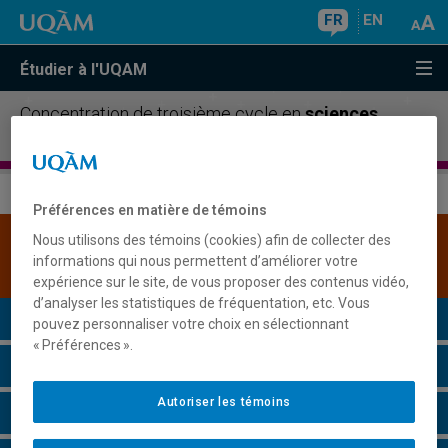
FR
EN
Étudier à l'UQAM
Concentration de troisième cycle en
sciences
cognitives
Préférences en matière de témoins
Nous utilisons des témoins (cookies) afin de collecter des
Une version plus récente de ce programme est
informations qui nous permettent d’améliorer votre
disponible.
Cliquez ici pour la consulter
.
expérience sur le site, de vous proposer des contenus vidéo,
d’analyser les statistiques de fréquentation, etc. Vous
Présentation du programme
pouvez personnaliser votre choix en sélectionnant
« Préférences ».
Conditions d'admission
Autoriser les témoins
Cours à suivre et horaires